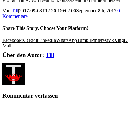
Protrait Till A. von Reumont, onassistent und Filmtonmeister
Von
Till
|
2017-09-08T12:26:16+02:00
September 8th, 2017
|
0
Kommentare
Share This Story, Choose Your Platform!
Facebook
X
Reddit
LinkedIn
WhatsApp
Tumblr
Pinterest
Vk
Xing
E-
Mail
Über den Autor:
Till
Kommentar verfassen